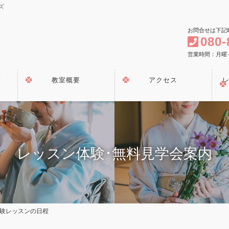
ズ
お問合せは下記
080-
営業時間：月曜～金曜
覧
教室概要
アクセス
レッスン体験･無料見学会案内
体験レッスンの日程