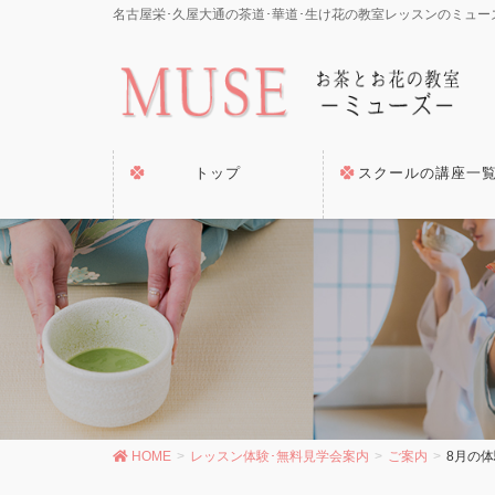
名古屋栄･久屋大通の茶道･華道･生け花の教室レッスンのミュー
トップ
スクールの講座一
HOME
レッスン体験･無料見学会案内
ご案内
8月の