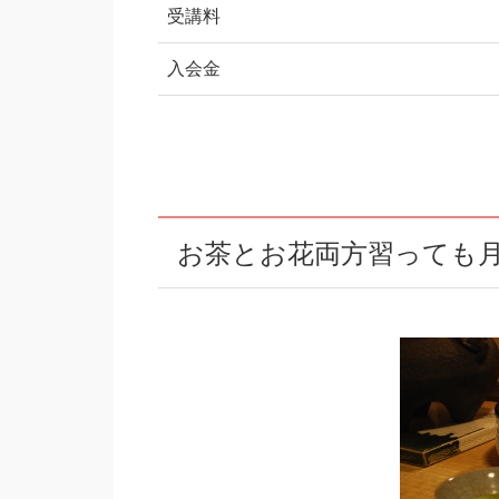
受講料
入会金
お茶とお花両方習っても月4