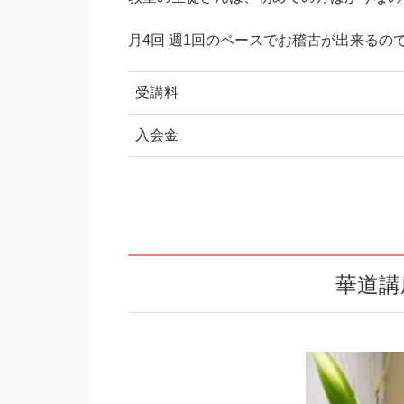
月4回 週1回のペースでお稽古が出来るの
受講料
入会金
華道講