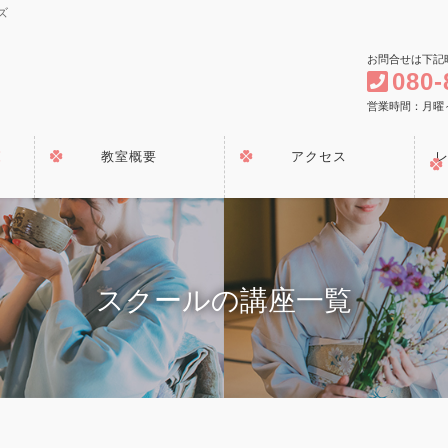
ズ
お問合せは下記
080-
営業時間：月曜～金曜
覧
教室概要
アクセス
スクールの講座一覧