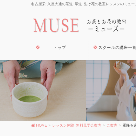
名古屋栄･久屋大通の茶道･華道･生け花の教室レッスンのミュー
トップ
スクールの講座一
HOME
レッスン体験･無料見学会案内
ご案内
霜降も