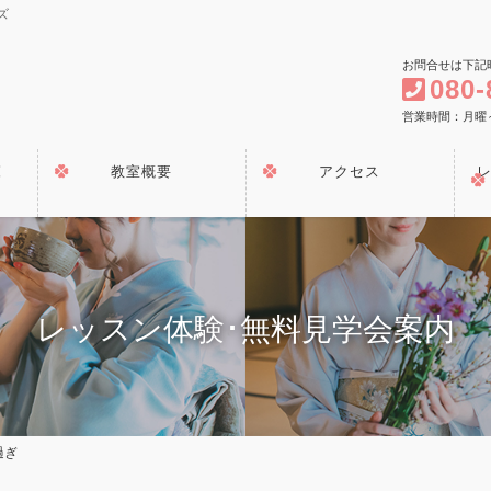
ズ
お問合せは下記
080-
営業時間：月曜～金曜
覧
教室概要
アクセス
レッスン体験･無料見学会案内
過ぎ