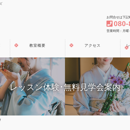
ズ
お問合せは下記
080-
営業時間：月曜～金曜
覧
教室概要
アクセス
レッスン体験･無料見学会案内
け