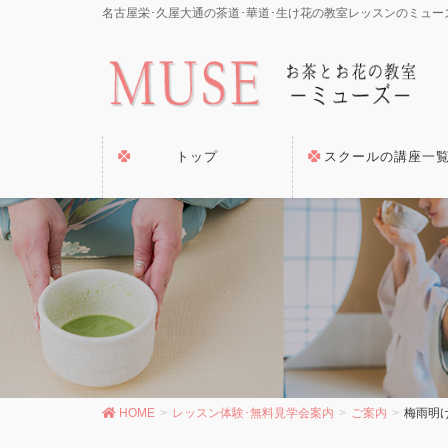
名古屋栄･久屋大通の茶道･華道･生け花の教室レッスンのミュー
トップ
スクールの講座一
HOME
レッスン体験･無料見学会案内
ご案内
梅雨明