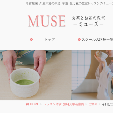
名古屋栄･久屋大通の茶道･華道･生け花の教室レッスンのミュー
トップ
スクールの講座一
HOME
レッスン体験･無料見学会案内
ご案内
今日は