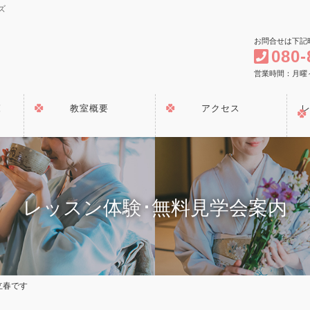
ズ
お問合せは下記
080-
営業時間：月曜～金曜
覧
教室概要
アクセス
レッスン体験･無料見学会案内
立春です